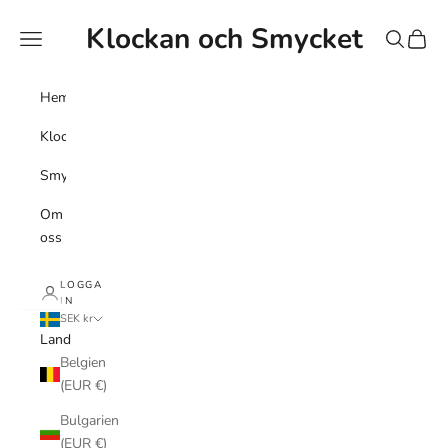
Hoppa till innehållet
Klockan och Smycket
Meny
Sök
Kundv
Hem
Klockor
Smycke
Om
oss
LOGGA
IN
SEK kr
Land
Belgien
(EUR €)
Bulgarien
(EUR €)