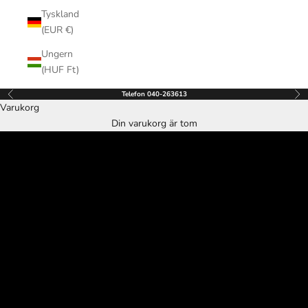
Tyskland
(EUR €)
Ungern
(HUF Ft)
Telefon 040-263613
Föregående
Näs
Varukorg
Nyheter!
Din varukorg är tom
Certina Limited Diver Kommer snart
VISA SAMLING