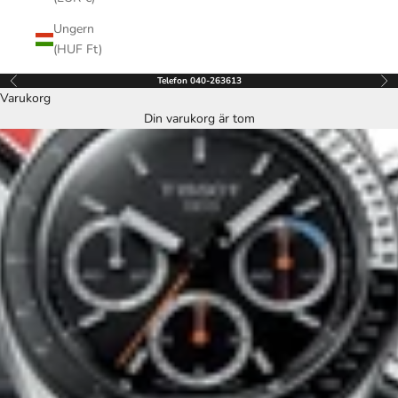
Ungern
(HUF Ft)
Telefon 040-263613
Föregående
Näs
Varukorg
Din varukorg är tom