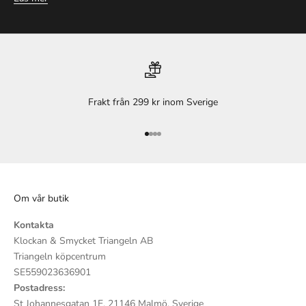
Frakt från 299 kr inom Sverige
Gå till 1
Gå till 2
Gå till 3
Gå till 4
Om vår butik
Kontakta
Klockan & Smycket Triangeln AB
Triangeln köpcentrum
SE559023636901
Postadress:
St Johannesgatan 1E, 21146 Malmö, Sverige