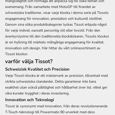
mångsidighet och förmåga att anpassa sig till olika teman och
evenemang. Från samarbete med MotoGP till firandet av
schweiziska traditioner, visar varje klocka i denna serie på Tissots
engagemang för innovation, prestation och kulturell stolthet.
Genom sina olika produktkategorier lyckas Tissot erbjuda något
för varje individ, oavsett personlig stil eller livsstil. Från den
äventyrslystne till den traditionella klockälskaren, Tissots klockor
är en hyllning till märkets mångåriga engagemang för kvalitet,
innovation och design.
Här hittar du vårt onlinesortiment av
Tissot klockor.
varför välja Tissot?
Schweizisk Kvalitet och Precision
Varje Tissot-klocka är ett mästerverk av precision, tillverkad med
strikta schweiziska standarder. Detta garanterar inte bara
exakthet utan också pålitlighet och hållbarhet över tid, vilket ger
våra kunder trygghet i deras investering.
Innovation och Teknologi
Tissot är synonymt med innovation, från deras revolutionerande
T-Touch-teknologi till Powermatic 80 urverket med dess