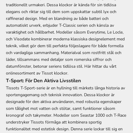
traditionellt urmakeri. Dessa klockor är kända för sin tidlösa
elegans och riktar sig till dem som uppskattar subtil lyx och
raffinerad design. Med en blandning av både batteri och
automatiskt urverk, erbjuder T-Classic serien och känsla av
varaktighet och hållbarhet. Modeller såsom Everytime, Le Locle,
och Visodate kombinerar moderna klassiska designelement med
teknik, vilket gör dem till perfekta följeslagare för både formella
och vardagliga sammanhang. Materialval som rostfritt stål och
läder, tillsammans med detaljer som romerska siffror och
datumfönster, betonar seriens tidlösa stil.
Här hittar du vårt
onlinesortiment av Tissot klockor.
T-Sport: För Den Aktiva Livsstilen
Tissots T-Sport-serie är en hyllning till märkets långa historia av
sportengagemang och teknisk innovation. Dessa klockor är
designade för den aktiva användaren, med robusta egenskaper
som tålighet mot vatten och stötar, samt funktioner såsom
kronograf och takymeter. Modeller som Seastar 1000 och T-Race
understryker Tissots förmåga att kombinera sportig
funktionalitet med estetisk design. Denna serie lockar till sig en