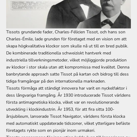
Tissots grundande fader, Charles-Félicien Tissot, och hans son
Charles-Émile, lade grunden för företaget med en vision om att
skapa högkvalitativa klockor som skulle nå ut till en bred publik.
De kombinerade traditionella schweiziskt hantverk med
industriella tillverkningsmetoder, vilket möjliggjorde produktion
av klockor i stor skala utan att kompromissa med kvalitet. Denna
banbrytande approach satte Tissot på kartan och bidrog till dess
tidiga framgångar på den internationella marknaden.
Tissots förmåga att ständigt innovera har varit en nyckelfaktor i
dess långvariga framgång. År 1930 introducerade Tissot världens
första antimagnetiska klocka, vilket var en revolutionerande
utveckling i klockindustrin. År 1953, för att fira sitta 100-
årsjubileum, lanserade Tissot Navigator, världens första klocka
med automatiskt uppdaterade tidszoner, vilket ytterligare befäste
företagets rykte som en pionjär inom urmakeri.