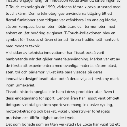
Tissots engagemang för innovation ledde även till lanseringen av
T-Touch-teknologin år 1999, världens första klocka utrustad med
touchskärm. Denna teknologi gav användarna tillgång till ett
flertal funktioner som tidigare var otänkbara i en analog klocka,
såsom kompass, barometer, höjdmätare och termometer, med
enbart en lätt beröring av glaset. T-Touch-kollektionen blev en
symbol för Tissots strävan efter att förena traditionellt hantverk
med modern teknik.
Vid sidan av tekniska innovationer har Tissot också varit
banbrytande när det gäller materialanvändning. Märket var ett av
de första att experimentera med ovanliga material såsom plast,
sten, trä och pärlemor, vilket inte bara visades på deras
innovativa designfilosofi utan också deras vilja att bryta ny mark
inom urmakeriet.
Tissots historia speglas inte bara i dess produkter utan även i
dess engagemang för sport. Genom åren har Tissot varit officiell
tidtagare vid otaliga stora sportevenemang, inklusive cykling,
motorcykelracing och basket, vilket understryker företagets
precision och tillförlitlighet under tryck.
Det som började som en liten verkstad i Le Locle har vuxit till ett