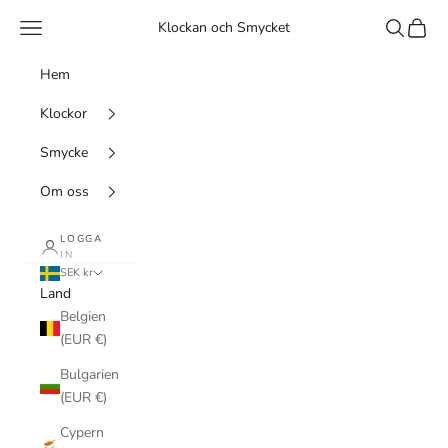
Hoppa till innehållet
Meny
Sök
Kundv
Klockan och Smycket
Hem
Klockor
Smycke
Om oss
LOGGA
IN
SEK kr
Land
Belgien
(EUR €)
Bulgarien
(EUR €)
Cypern