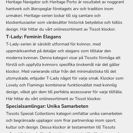
Heritage Navigator och Heritage Porto är resultatet av noggrant
hantverk och återspeglar företagets arv och tradition inom
urmakeri. Heritage-serien lockar till sig samlare och
klockentusiaster som värdesätter historisk betydelse och tidlös
design.
Här hittar du vårt onlinesortiment av Tissot klockor.
T-Lady: Feminin Elegans
T-Lady-serien är särskilt utformad för kvinnor, med
uppmärksamhet på detaljer och elegans som tilltalar den
moderna kvinnan. Denna kategori visar på Tissots förmåga att
förstå och uppfylla kvinnors specifika önskemål när det gäller
klockor. Med varierande stilar från det minimalistiska till det
utsmyckade, erbjuder T-Lady något för varje smak. Klockor som
Lovely och Flamingo kombinerar funktionalitet med kvinnlig
design, vilket gör dem till perfekta accessoarer för varje tillfälle.
Här hittar du vårt onlinesortiment av Tissot klockor.
Specialsamlingar: Unika Samarbeten
Tissots Special Collections kategori omfattar unika samarbeten
och begränsade upplagor som firar partnerskap inom sport,
kultur och design. Dessa klockor är testamenten till Tissots