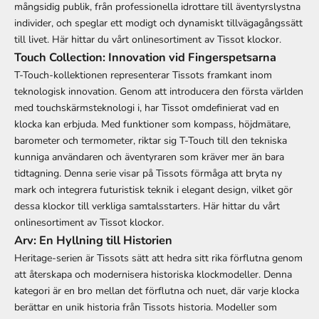
mångsidig publik, från professionella idrottare till äventyrslystna
individer, och speglar ett modigt och dynamiskt tillvägagångssätt
till livet.
Här hittar du vårt onlinesortiment av Tissot klockor.
Touch Collection: Innovation vid Fingerspetsarna
T-Touch-kollektionen representerar Tissots framkant inom
teknologisk innovation. Genom att introducera den första världen
med touchskärmsteknologi i, har Tissot omdefinierat vad en
klocka kan erbjuda. Med funktioner som kompass, höjdmätare,
barometer och termometer, riktar sig T-Touch till den tekniska
kunniga användaren och äventyraren som kräver mer än bara
tidtagning. Denna serie visar på Tissots förmåga att bryta ny
mark och integrera futuristisk teknik i elegant design, vilket gör
dessa klockor till verkliga samtalsstarters.
Här hittar du vårt
onlinesortiment av Tissot klockor.
Arv: En Hyllning till Historien
Heritage-serien är Tissots sätt att hedra sitt rika förflutna genom
att återskapa och modernisera historiska klockmodeller. Denna
kategori är en bro mellan det förflutna och nuet, där varje klocka
berättar en unik historia från Tissots historia. Modeller som