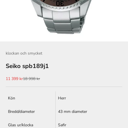
klockan och smycket
Seiko spb189j1
REA-pris
Pris
11 399 kr
18 998 kr
Kön
Herr
Bredd/diameter
43 mm diameter
Glas ur/klocka
Safir