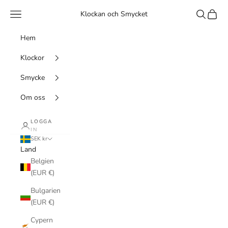
Hoppa till innehållet
Meny
Sök
Kundv
Klockan och Smycket
Hem
Klockor
Smycke
Om oss
LOGGA
IN
SEK kr
Land
Belgien
(EUR €)
Bulgarien
(EUR €)
Cypern