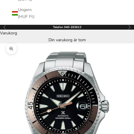
Ungern
(HUF Ft)
Telefon 040-263613
Föregående
Näs
Varukorg
Din varukorg är tom
Zooma