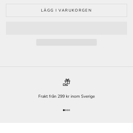
LÄGG I VARUKORGEN
Frakt från 299 kr inom Sverige
Gå till 1
Gå till 2
Gå till 3
Gå till 4