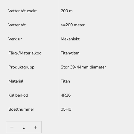
Vattentät exakt
200 m
Vattentät
>=200 meter
Verk ur
Mekaniskt
Färg-/Materialkod
Titan/titan
Produktgrupp
Stor 39-44mm diameter
Material
Titan
Kaliberkod
4R36
Boettnummer
05H0
Minska antal
Öka antal