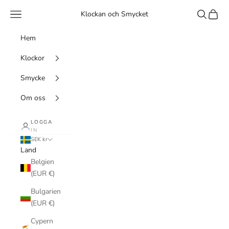
Hoppa till innehållet
Meny
Sök
Kundv
Klockan och Smycket
Hem
Klockor
Smycke
Om oss
LOGGA
IN
SEK kr
Land
Belgien
(EUR €)
Bulgarien
(EUR €)
Cypern