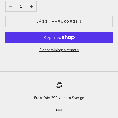
Minska antal
Öka antal
LÄGG I VARUKORGEN
Fler betalningsalternativ
Frakt från 299 kr inom Sverige
Gå till 1
Gå till 2
Gå till 3
Gå till 4