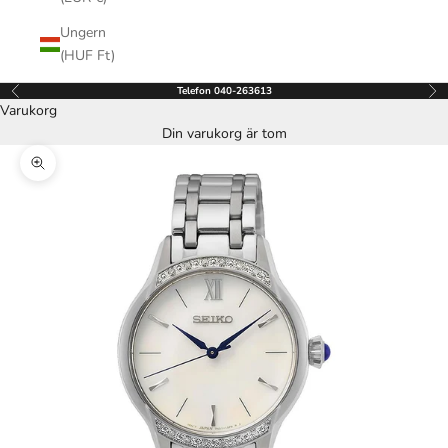
Ungern
(HUF Ft)
Telefon 040-263613
Föregående
Näs
Varukorg
Din varukorg är tom
Zooma