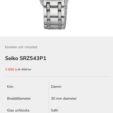
klockan och smycket
Seiko SRZ543P1
REA-pris
Pris
3 899 kr
6 498 kr
Kön
Damm
Bredd/diameter
30 mm diameter
Glas ur/klocka
Safir