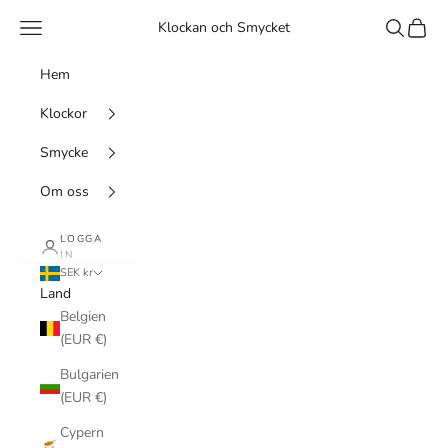
Hoppa till innehållet
Meny
Sök
Kundv
Klockan och Smycket
Hem
Klockor
Smycke
Om oss
LOGGA
IN
SEK kr
Land
Belgien
(EUR €)
Bulgarien
(EUR €)
Cypern