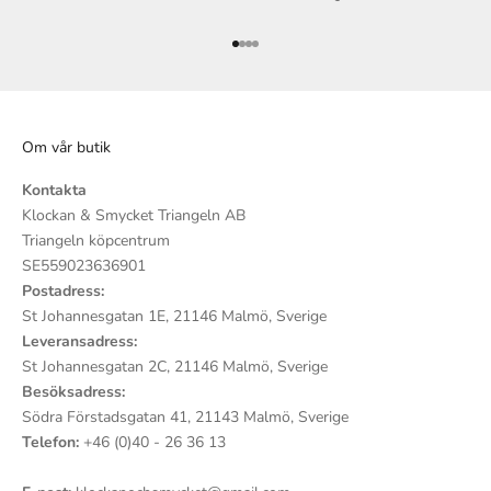
Gå till 1
Gå till 2
Gå till 3
Gå till 4
Om vår butik
Kontakta
Klockan & Smycket Triangeln AB
Triangeln köpcentrum
SE559023636901
Postadress:
St Johannesgatan 1E, 21146 Malmö, Sverige
Leveransadress:
St Johannesgatan 2C, 21146 Malmö, Sverige
Besöksadress:
Södra Förstadsgatan 41, 21143 Malmö, Sverige
Telefon:
+46 (0)40 - 26 36 13