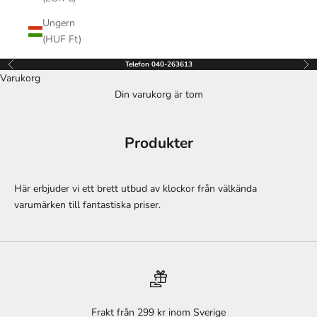
Ungern
(HUF Ft)
Telefon 040-263613
Föregående
Näs
Varukorg
Din varukorg är tom
Produkter
Här erbjuder vi ett brett utbud av klockor från välkända
varumärken till fantastiska priser.
Frakt från 299 kr inom Sverige