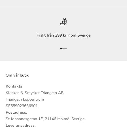
Frakt från 299 kr inom Sverige
Gå till 1
Gå till 2
Gå till 3
Gå till 4
Om vår butik
Kontakta
Klockan & Smycket Triangeln AB
Triangeln köpcentrum
SE559023636901
Postadress:
St Johannesgatan 1E, 21146 Malmö, Sverige
Leveransadress: