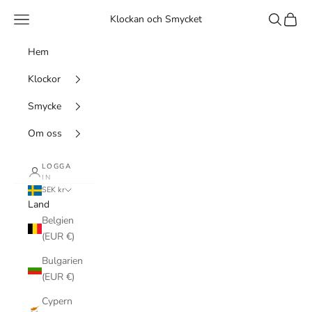
Hoppa till innehållet
Meny
Sök
Kundv
Klockan och Smycket
Hem
Klockor
Smycke
Om oss
LOGGA
IN
SEK kr
Land
Belgien
(EUR €)
Bulgarien
(EUR €)
Cypern