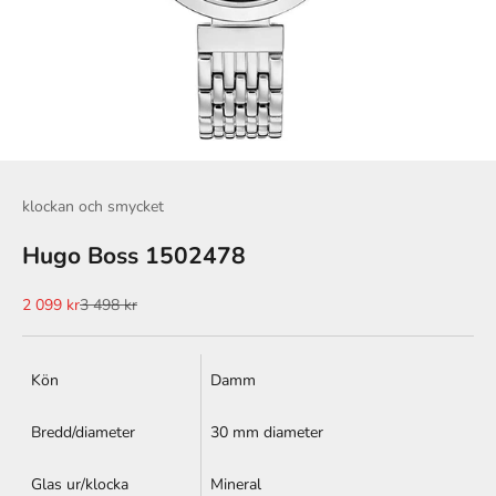
klockan och smycket
Hugo Boss 1502478
REA-pris
Pris
2 099 kr
3 498 kr
Kön
Damm
Bredd/diameter
30 mm diameter
Glas ur/klocka
Mineral