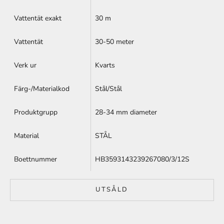
Vattentät exakt
30 m
Vattentät
30-50 meter
Verk ur
Kvarts
Färg-/Materialkod
Stål/Stål
Produktgrupp
28-34 mm diameter
Material
STÅL
Boettnummer
HB3593143239267080/3/12S
UTSÅLD