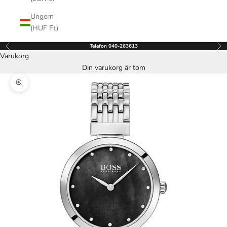
Ungern
(HUF Ft)
Telefon 040-263613
Föregående
Näs
Varukorg
Din varukorg är tom
Zooma